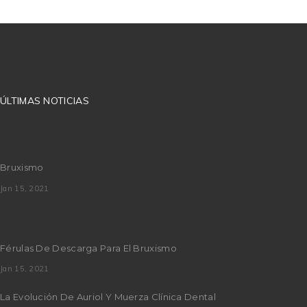
ÚLTIMAS NOTICIAS
Bruxismo
Jan 15, 2021
Férulas De Descarga Para El Bruxismo
Jan 15, 2021
La Evolución De Auriol Y Muerza Clínica Dental