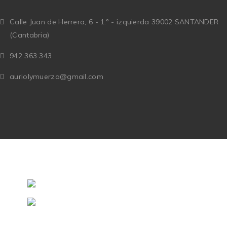
Calle Juan de Herrera, 6 - 1.º - izquierda 39002 SANTANDER
(Cantabria)
942 363 343
auriolymuerza@gmail.com